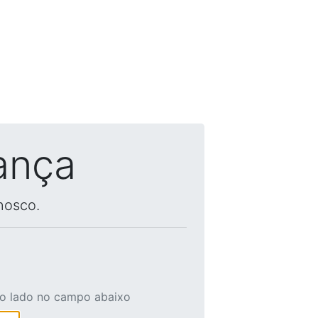
ança
nosco.
ao lado no campo abaixo