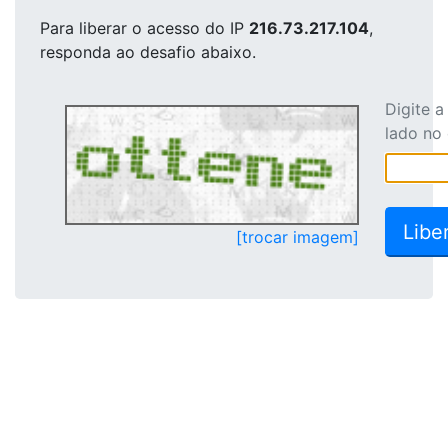
Para liberar o acesso
do IP
216.73.217.104
,
responda ao desafio abaixo.
Digite 
lado no
[trocar imagem]