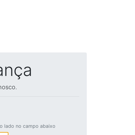
ança
nosco.
ao lado no campo abaixo