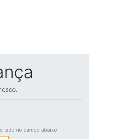
ança
nosco.
ao lado no campo abaixo