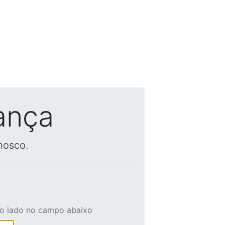
ança
nosco.
ao lado no campo abaixo