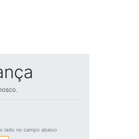
ança
nosco.
ao lado no campo abaixo