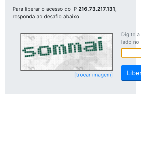
Para liberar o acesso
do IP
216.73.217.131
,
responda ao desafio abaixo.
Digite 
lado no
[trocar imagem]