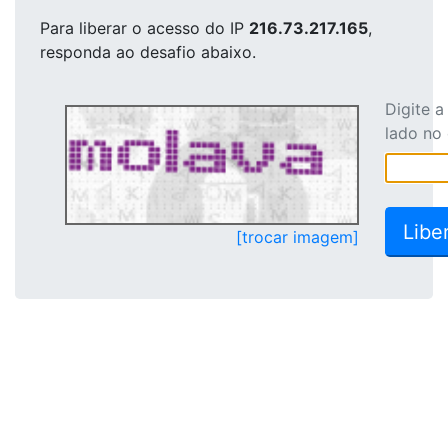
Para liberar o acesso
do IP
216.73.217.165
,
responda ao desafio abaixo.
Digite 
lado no
[trocar imagem]