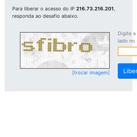
Para liberar o acesso
do IP
216.73.216.201
,
responda ao desafio abaixo.
Digite 
lado no
[trocar imagem]