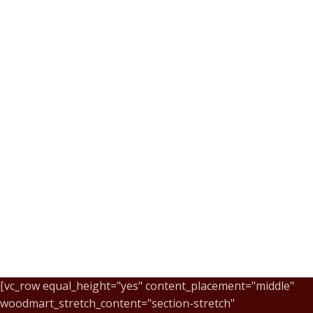
[vc_row equal_height="yes" content_placement="middle"
woodmart_stretch_content="section-stretch"