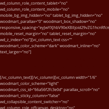
wd_column_role_content_tablet="no"
wd_column_role_content_mobile="no"
mobile_bg_img_hidden="no" tablet_bg_img_hidden="no"
woodmart_parallax="0" woodmart_box_shadow="no"
responsive_spacing="eyJwYXJhbV90eXBlIjoid29vZG1hcnR
mobile_reset_margin="no" tablet_reset_margin="no"
wd_z_index="no"][vc_column_text css=""
woodmart_color_scheme="dark" woodmart_inline="no"
text_larger="no"]
Entre em contato conosco e agende uma
aula de apresentação gratuita!
[/vc_column_text][/vc_column][vc_column width="1/6"
woodmart_color_scheme="light"
woodmart_css_id="66a56f2fc3e0d" parallax_scroll="no"
woodmart_sticky_column="false"
wd_collapsible_content_switcher="no"
wd_column_role_offcanvas_desktop="no"