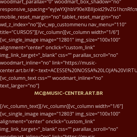
woodmart_parallax="0" woodmart_box_shadow="no"
responsive_spacing="eyJwYXJhbV90eXBlIjoid29vZG1hcnRf
mobile_reset_margin="no" tablet_reset_margin="no"
wd_z_index="no"][vc_wp_custommenu nav_menu="110"
title="CURSOS"][/vc_column][vc_column width="1/6"]
[vc_single_image image="12801" img_size="100x100"
alignment="center" onclick="custom_link"
img_link_target="_blank" css="" parallax_scroll="no"
woodmart_inline="no" link="https://music-
center.art.br/#:~:text=ACESSE%20NOSSA%20LOJA%20VIRTU
[vc_column_text css="" woodmart_inline="no"
text_larger="no"]
MC@MUSIC-CENTER.ART.BR
[/vc_column_text][/vc_column][vc_column width="1/6"]
[vc_single_image image="12803" img_size="100x100"
alignment="center" onclick="custom_link"
img_link_target="_blank" css="" parallax_scroll="no"
woodmart_inline="no" link="https://music-