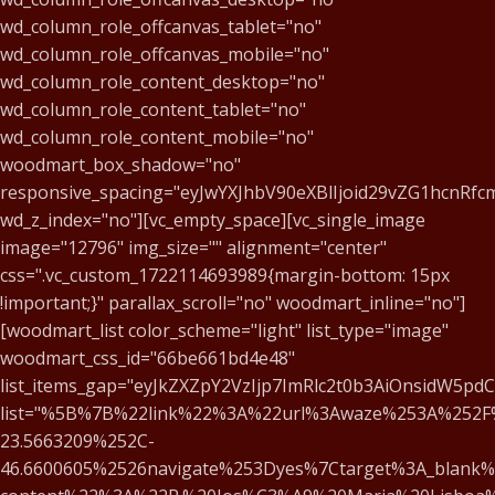
wd_column_role_offcanvas_tablet="no"
wd_column_role_offcanvas_mobile="no"
wd_column_role_content_desktop="no"
wd_column_role_content_tablet="no"
wd_column_role_content_mobile="no"
woodmart_box_shadow="no"
responsive_spacing="eyJwYXJhbV90eXBlIjoid29vZG1hcnRf
wd_z_index="no"][vc_empty_space][vc_single_image
image="12796" img_size="" alignment="center"
css=".vc_custom_1722114693989{margin-bottom: 15px
!important;}" parallax_scroll="no" woodmart_inline="no"]
[woodmart_list color_scheme="light" list_type="image"
woodmart_css_id="66be661bd4e48"
list_items_gap="eyJkZXZpY2VzIjp7ImRlc2t0b3AiOnsidW5pd
list="%5B%7B%22link%22%3A%22url%3Awaze%253A%252F
23.5663209%252C-
46.6600605%2526navigate%253Dyes%7Ctarget%3A_blank%