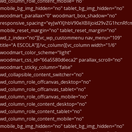
wd_column_role_content_mobile="no"
mobile_bg_img_hidden="no" tablet_bg_img_hidden="no"
woodmart_parallax="0" woodmart_box_shadow="no"
responsive_spacing="eyJwYXJhbV90eXBlIjoid29vZG1hcnR
mobile_reset_margin="no" tablet_reset_margin="no"
wd_z_index="no"][vc_wp_custommenu nav_menu="109"
title="A ESCOLA"][/vc_column][vc_column width="1/6"
woodmart_color_scheme="light"
woodmart_css_id="66a5580d6eca2" parallax_scroll="no"
woodmart_sticky_column="false"
wd_collapsible_content_switcher="no"
wd_column_role_offcanvas_desktop="no"
wd_column_role_offcanvas_tablet="no"
wd_column_role_offcanvas_mobile="no"
wd_column_role_content_desktop="no"
wd_column_role_content_tablet="no"
wd_column_role_content_mobile="no"
mobile_bg_img_hidden="no" tablet_bg_img_hidden="no"