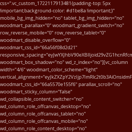
css=".vc_custom_1722117913481{padding-top: 5px
!important;background-color: #d1be8a !important;}"
mobile_bg_img_hidden="no" tablet_bg_img_hidden="no"
woodmart_parallax="0" woodmart_gradient_switch="no"
row_reverse_mobile="0" row_reverse_tablet="0"
woodmart_disable_overflow="0"
woodmart_css_id="66a56f08d2d21"
responsive_spacing="eyJwYXJhbV90eXBlIjoid29vZG1hcnR
woodmart_box_shadow="no" wd_z_index="no"][vc_column
width="4/6" woodmart_color_scheme="light"
vertical_alignment="eyJkZXZpY2VzIjp7ImRlc2t0b3AiOnsid
woodmart_css_id="66a5570e155f6" parallax_scroll="no"
woodmart_sticky_column="false"
wd_collapsible_content_switcher="no"
wd_column_role_offcanvas_desktop="no"
wd_column_role_offcanvas_tablet="no"
wd_column_role_offcanvas_mobile="no"
wd_column_role_content_desktop="no"