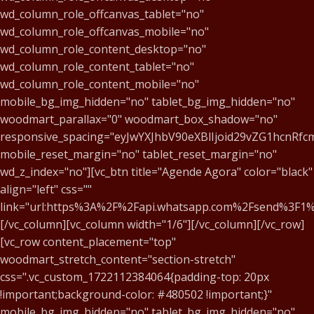
wd_column_role_offcanvas_tablet="no"
wd_column_role_offcanvas_mobile="no"
wd_column_role_content_desktop="no"
wd_column_role_content_tablet="no"
wd_column_role_content_mobile="no"
mobile_bg_img_hidden="no" tablet_bg_img_hidden="no"
woodmart_parallax="0" woodmart_box_shadow="no"
responsive_spacing="eyJwYXJhbV90eXBlIjoid29vZG1hcnR
mobile_reset_margin="no" tablet_reset_margin="no"
wd_z_index="no"][vc_btn title="Agende Agora" color="black"
align="left" css=""
link="url:https%3A%2F%2Fapi.whatsapp.com%2Fsend%3
[/vc_column][vc_column width="1/6"][/vc_column][/vc_row]
[vc_row content_placement="top"
woodmart_stretch_content="section-stretch"
css=".vc_custom_1722112384064{padding-top: 20px
!important;background-color: #480502 !important;}"
mobile_bg_img_hidden="no" tablet_bg_img_hidden="no"