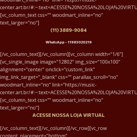
center.art.br/#:~:text=ACESSE%20NOSSA%20LOJA%20VIRTU
[vc_column_text css="" woodmart_inline="no"
text_larger="no"]
(11) 3889-9084
WhatsApp - 11983020219
[/vc_column_text][/vc_column][vc_column width="1/6"]
[vc_single_image image="12802" img_size="100x100"
alignment="center" onclick="custom_link"
img_link_target="_blank" css="" parallax_scroll="no"
woodmart_inline="no" link="https://music-
center.art.br/#:~:text=ACESSE%20NOSSA%20LOJA%20VIRTU
[vc_column_text css="" woodmart_inline="no"
text_larger="no"]
ACESSE NOSSA LOJA VIRTUAL
[/vc_column_text][/vc_column][/vc_row][vc_row
content_placement="bottom"