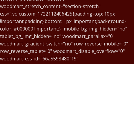
woodmart_stretch_content="section-stretch"
css=".vc_custom_1722112406425{padding-top: 10px
!important;padding-bottom: 1px !important;background-
color: #000000 !important;}" mobile_bg_img_hidden="no"
tablet_bg_img_hidden="no" woodmart_parallax="0"
woodmart_gradient_switch="no" row_reverse_mobile="0"
row_reverse_tablet="0" woodmart_disable_overflow="0"
woodmart_css_id="66a5598480f19"
responsive_spacing="eyJwYXJhbV90eXBlIjoid29vZG1hcnR
woodmart_box_shadow="no" wd_z_index="no"][vc_column
width="1/6" css=".vc_custom_1679925875182{margin-
bottom: 20px !important;padding-top: 0px !important;}"
mobile_bg_img_hidden="no" tablet_bg_img_hidden="no"
woodmart_parallax="0" woodmart_sticky_column="false"
parallax_scroll="no" mobile_reset_margin="no"
tablet_reset_margin="no"
woodmart_css_id="6421a26625698"
wd_collapsible_content_switcher="no"