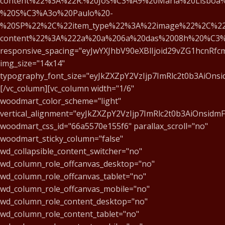
content%22%3A%22R.%20Jos%C3%A9%20Maria%20Lisboa%
%20S%C3%A3o%20Paulo%20-
%20SP%22%2C%22item_type%22%3A%22image%22%2C%22
content%22%3A%222a%20a%206a%20das%2008h%20%C3
responsive_spacing="eyJwYXJhbV90eXBlIjoid29vZG1hcnRf
img_size="14x14"
typography_font_size="eyJkZXZpY2VzIjp7ImRlc2t0b3AiOns
[/vc_column][vc_column width="1/6"
woodmart_color_scheme="light"
vertical_alignment="eyJkZXZpY2VzIjp7ImRlc2t0b3AiOnsid
woodmart_css_id="66a5570e155f6" parallax_scroll="no"
woodmart_sticky_column="false"
wd_collapsible_content_switcher="no"
wd_column_role_offcanvas_desktop="no"
wd_column_role_offcanvas_tablet="no"
wd_column_role_offcanvas_mobile="no"
wd_column_role_content_desktop="no"
wd_column_role_content_tablet="no"