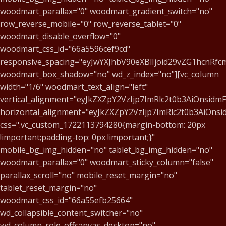
woodmart_parallax="0" woodmart_gradient_switch="no"
row_reverse_mobile="0" row_reverse_tablet="0"
woodmart_disable_overflow="0"
woodmart_css_id="66a5596cef9cd"
responsive_spacing="eyJwYXJhbV90eXBlIjoid29vZG1hcnR
woodmart_box_shadow="no" wd_z_index="no"][vc_column
width="1/6" woodmart_text_align="left"
vertical_alignment="eyJkZXZpY2VzIjp7ImRlc2t0b3AiOnsid
horizontal_alignment="eyJkZXZpY2VzIjp7ImRlc2t0b3AiOn
css=".vc_custom_1722113794280{margin-bottom: 20px
!important;padding-top: 0px !important;}"
mobile_bg_img_hidden="no" tablet_bg_img_hidden="no"
woodmart_parallax="0" woodmart_sticky_column="false"
parallax_scroll="no" mobile_reset_margin="no"
tablet_reset_margin="no"
woodmart_css_id="66a55efb25664"
wd_collapsible_content_switcher="no"
wd_column_role_offcanvas_desktop="no"