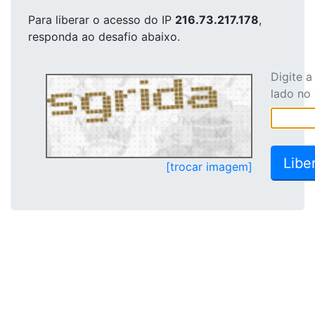
Para liberar o acesso
do IP
216.73.217.178
,
responda ao desafio abaixo.
Digite 
lado no
[trocar imagem]