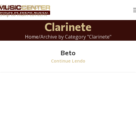
Skip to navigation
Skip to main content
Clarinete
Home
Archive by Category "Clarinete"
Beto
Continue Lendo