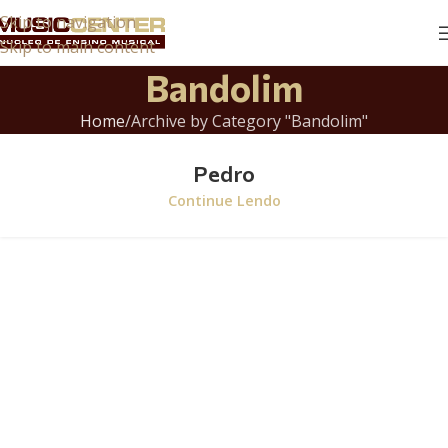
Skip to navigation
Skip to main content
Bandolim
Home
Archive by Category "Bandolim"
Pedro
Continue Lendo