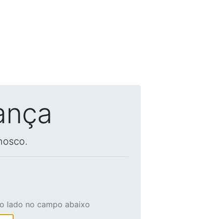
ança
nosco.
ao lado no campo abaixo