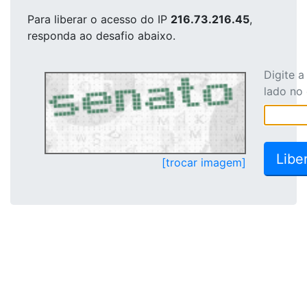
Para liberar o acesso
do IP
216.73.216.45
,
responda ao desafio abaixo.
Digite 
lado no
[trocar imagem]