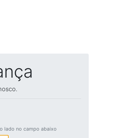
ança
nosco.
ao lado no campo abaixo