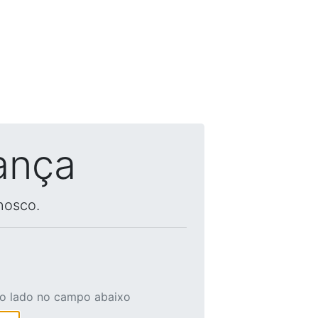
ança
nosco.
ao lado no campo abaixo